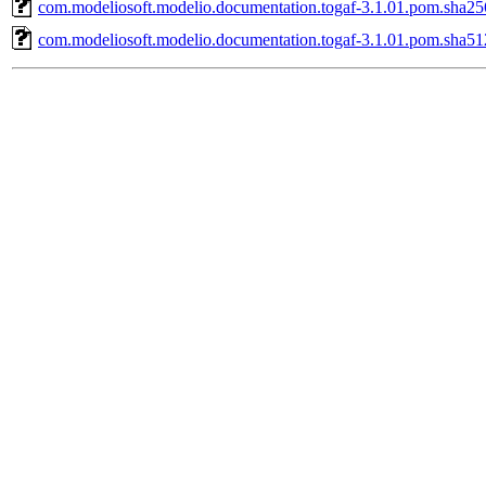
com.modeliosoft.modelio.documentation.togaf-3.1.01.pom.sha25
com.modeliosoft.modelio.documentation.togaf-3.1.01.pom.sha51